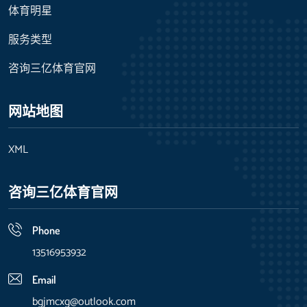
体育明星
服务类型
咨询三亿体育官网
网站地图
XML
咨询三亿体育官网
Phone
13516953932
Email
bgjmcxg@outlook.com