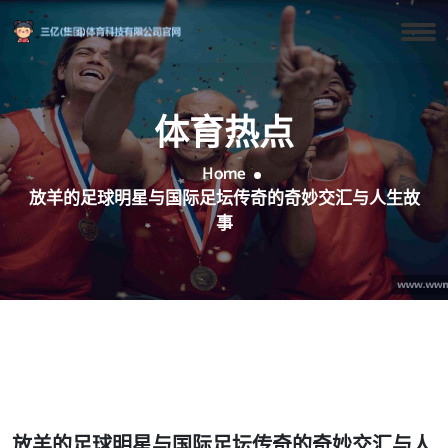
体育热点
Home
放羊的足球明星与国际足坛传奇的奇妙交汇与人生故
事
放羊的足球明星与国际足坛传奇的奇妙交汇与人