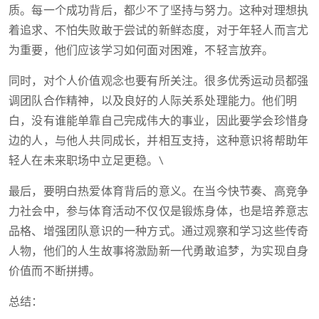
质。每一个成功背后，都少不了坚持与努力。这种对理想执
着追求、不怕失败敢于尝试的新鲜态度，对于年轻人而言尤
为重要，他们应该学习如何面对困难，不轻言放弃。
同时，对个人价值观念也要有所关注。很多优秀运动员都强
调团队合作精神，以及良好的人际关系处理能力。他们明
白，没有谁能单靠自己完成伟大的事业，因此要学会珍惜身
边的人，与他人共同成长，并相互支持，这种意识将帮助年
轻人在未来职场中立足更稳。\
最后，要明白热爱体育背后的意义。在当今快节奏、高竞争
力社会中，参与体育活动不仅仅是锻炼身体，也是培养意志
品格、增强团队意识的一种方式。通过观察和学习这些传奇
人物，他们的人生故事将激励新一代勇敢追梦，为实现自身
价值而不断拼搏。
总结：