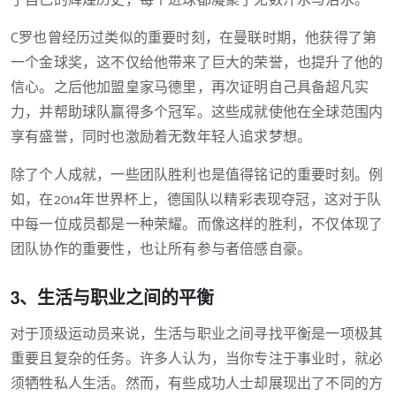
于自己的辉煌历史，每个进球都凝聚了无数汗水与泪水。
C罗也曾经历过类似的重要时刻，在曼联时期，他获得了第
一个金球奖，这不仅给他带来了巨大的荣誉，也提升了他的
信心。之后他加盟皇家马德里，再次证明自己具备超凡实
力，并帮助球队赢得多个冠军。这些成就使他在全球范围内
享有盛誉，同时也激励着无数年轻人追求梦想。
除了个人成就，一些团队胜利也是值得铭记的重要时刻。例
如，在2014年世界杯上，德国队以精彩表现夺冠，这对于队
中每一位成员都是一种荣耀。而像这样的胜利，不仅体现了
团队协作的重要性，也让所有参与者倍感自豪。
3、生活与职业之间的平衡
对于顶级运动员来说，生活与职业之间寻找平衡是一项极其
重要且复杂的任务。许多人认为，当你专注于事业时，就必
须牺牲私人生活。然而，有些成功人士却展现出了不同的方