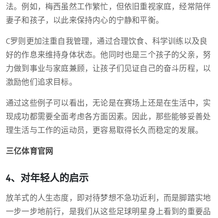
法。例如，梅西虽然工作繁忙，但依旧重视家庭，经常陪伴
妻子和孩子，以此来保持内心的宁静和平衡。
C罗则更加注重自我管理，通过合理饮食、科学训练以及良
好的作息来维持身体状态。他同时也是三个孩子的父亲，努
力做到事业与家庭兼顾，让孩子们见证自己的奋斗历程，以
激励他们追求目标。
通过这些例子可以看出，无论是在赛场上还是在生活中，实
现成功都需要全面考虑各方面因素。因此，那些能够妥善处
理生活与工作的运动员，更容易取得长久而稳定的发展。
三亿体育官网
4、对年轻人的启示
放羊式的人生态度，即对待梦想不急功近利，而是脚踏实地
一步一步地前行，是我们从这些足球明星身上看到的重要品